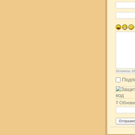
Осталось:
1
Подп
Обнови
Отправи