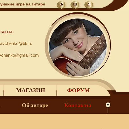
чение игре на гитаре
такты:
ravchenko@bk.ru
avchenko@gmail.com
МАГАЗИН
ФОРУМ
а
Об авторе
Контакты