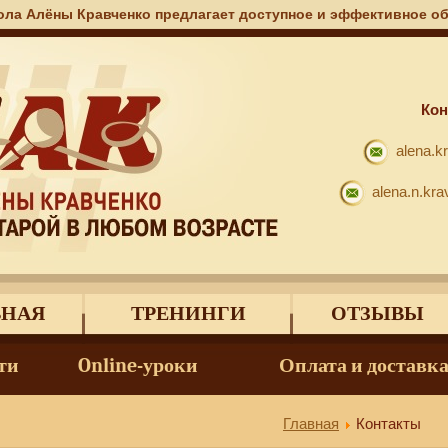
ола Алёны Кравченко предлагает доступное и эффективное обу
Кон
alena.k
alena.n.kr
ВНАЯ
ТРЕНИНГИ
ОТЗЫВЫ
ти
Online-уроки
Оплата и доставк
Iron Assault Video Player
Главная
Контакты