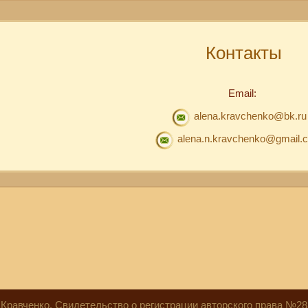
Контакты
Email:
alena.kravchenko@bk.ru
alena.n.kravchenko@gmail.
 Кравченко. Свидетельство о регистрации авторского права №