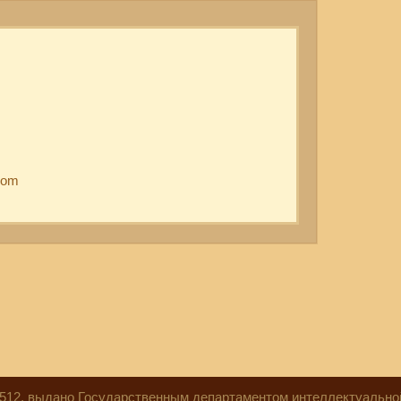
com
28512, выдано Государственным департаментом интеллектуально