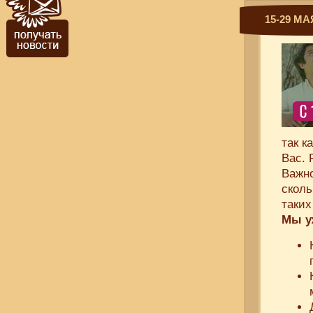
15-29 М
так к
Вас. 
Важно
сколь
таких
Мы у