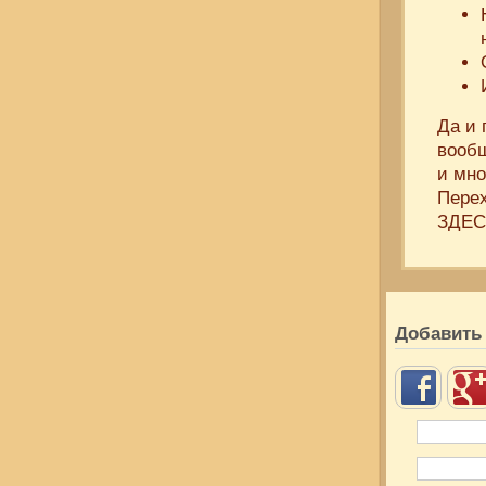
Да и 
вообщ
и мно
Перех
ЗДЕС
Добавить