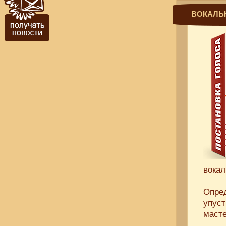
ВОКАЛЬ
вокал
Опред
упуст
масте