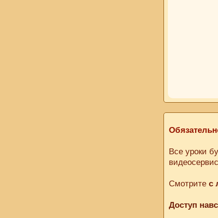
Обязательн
Все уроки б
видеосервис
Смотрите
с 
Доступ навс