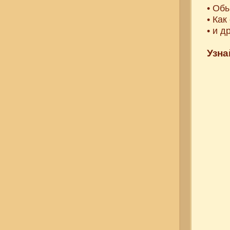
• Об
• Ка
• и д
Узна