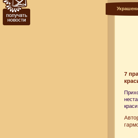
Украшени
7 пр
крас
Прихо
неста
краси
Авто
гарм