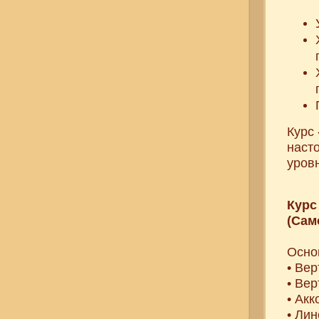
Курс
наст
уровн
Курс
(Сам
Осно
• Ве
• Ве
• Ак
• Ли