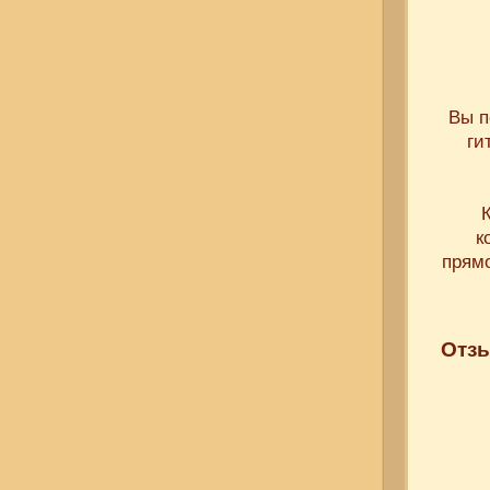
Вы п
ги
к
прямо
Отзы